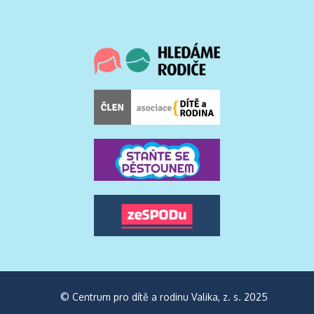
© Centrum pro dítě a rodinu Valika, z. s. 2025